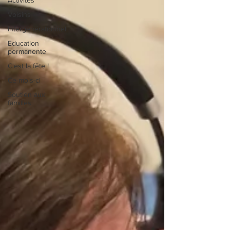
Activités
Voisins
Intergénérationnel
Education
permanente
C'est la fête !
Ce mois-ci
Soutien aux
familles