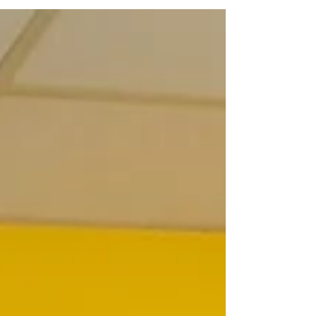
l'ASBL Le Gué
rencontre entre Atoll DU LEVANT et l'ASBL Le Gué