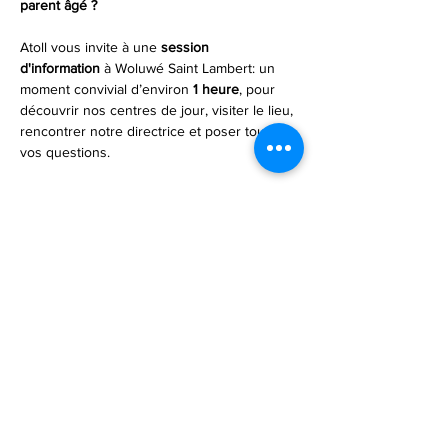
parent âgé ?
Atoll vous invite à une 
session 
d'information 
à Woluwé Saint Lambert: un 
moment convivial d’environ 
1 heure
, pour 
découvrir nos centres de jour, visiter le lieu, 
rencontrer notre directrice et poser toutes 
vos questions.
✅ Pour les seniors :
activités, sorties, repas, rencontres
ambiance chaleureuse, encadrement 
bienveillant
journées structurées et stimulantes
Afficher plus
Partager cet événement