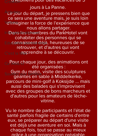
Création
jours à La Panne. 
Activités
 Le jour du départ, je pressens bien que 
ce sera une aventure mais, je suis loin 
Voisins
d'imaginer la force de l'expérience que 
nous allons partager.
Intergénérationnel
Dans les chambres du ParkHotel vont 
cohabiter des personnes qui se 
connaissent déjà, heureuses de se 
Education permanente
retrouver, et d'autres qui vont 
apprendre à se découvrir. 
C'est la fête !
 Pour chaque jour, des animations ont 
Ce mois-ci
été organisées :
Gym du matin, visite des sculptures 
Soutien aux familles
géantes en sable à Middelkerke, 
parcours de mini-golf à Koksijde ... mais 
aussi des balades qui s'improvisent 
avec des groupes de bons marcheurs et 
d'autres pour les amateurs de lèche-
vitrine. 
Vu le nombre de participants et l'état de 
santé parfois fragile de certains d'entre 
eux, se préparer au départ d'une visite 
est déjà une aventure en soi. Mais à 
chaque fois, tout se passe au mieux 
grâce à une organisation préalable 