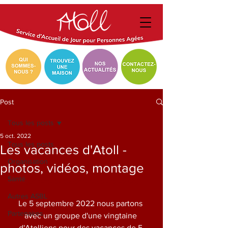
Post
Tous les posts
5 oct. 2022
Tous les posts
Les vacances d'Atoll -
Organisation
photos, vidéos, montage
Santé
(photos et vidéos après le texte)
Autres ASBL
Le 5 septembre 2022 nous partons 
Partenaires
avec un groupe d'une vingtaine 
d'Atolliens pour des vacances de 5 