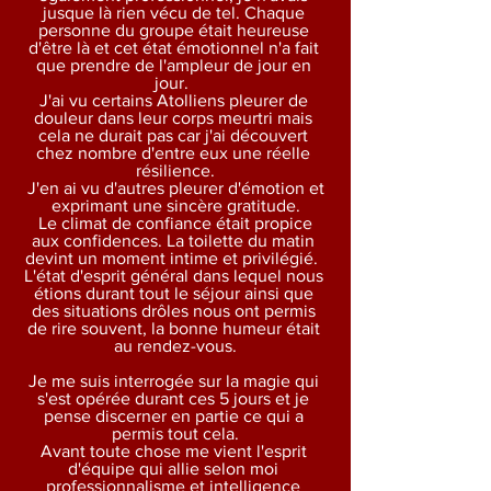
jusque là rien vécu de tel. Chaque 
personne du groupe était heureuse 
d'être là et cet état émotionnel n'a fait 
que prendre de l'ampleur de jour en 
jour.  
J'ai vu certains Atolliens pleurer de 
douleur dans leur corps meurtri mais 
cela ne durait pas car j'ai découvert 
chez nombre d'entre eux une réelle 
résilience.
 J'en ai vu d'autres pleurer d'émotion et 
exprimant une sincère gratitude.
 Le climat de confiance était propice 
aux confidences. La toilette du matin 
devint un moment intime et privilégié.  
L'état d'esprit général dans lequel nous 
étions durant tout le séjour ainsi que 
des situations drôles nous ont permis 
de rire souvent, la bonne humeur était 
au rendez-vous.
Je me suis interrogée sur la magie qui 
s'est opérée durant ces 5 jours et je 
pense discerner en partie ce qui a 
permis tout cela.
Avant toute chose me vient l'esprit 
d'équipe qui allie selon moi 
professionnalisme et intelligence 