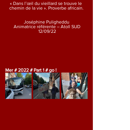
« Dans l’œil du vieillard se trouve le 
chemin de la vie ». Proverbe africain.
Joséphine Puligheddu
 Animatrice référente – Atoll SUD
 12/09/22
MERCI A TOUTES CELLES ET 
CEUX QUI ONT PERMIS A LA 
MAGIE D'OPERER ...
Mer # 2022 # Part 1 # go !